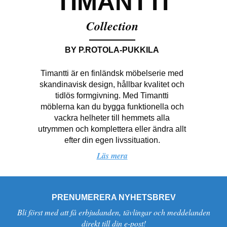
TIMANTTI
Collection
BY P.ROTOLA-PUKKILA
Timantti är en finländsk möbelserie med
skandinavisk design, hållbar kvalitet och
tidlös formgivning. Med Timantti
möblerna kan du bygga funktionella och
vackra helheter till hemmets alla
utrymmen och komplettera eller ändra allt
efter din egen livssituation.
Läs mera
PRENUMERERA NYHETSBREV
Bli först med att få erbjudanden, tävlingar och meddelanden
direkt till din e-post!