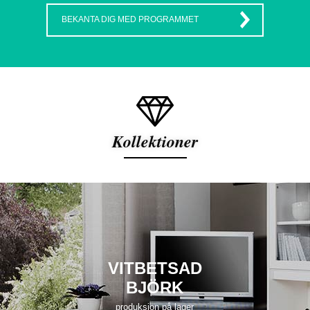
BEKANTA DIG MED PROGRAMMET
Kollektioner
VITBETSAD
BJÖRK
produksjon på lager