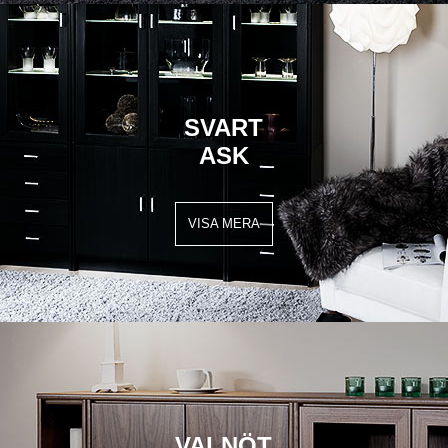
SVART
ASK
VISA MERA
VALNÖT