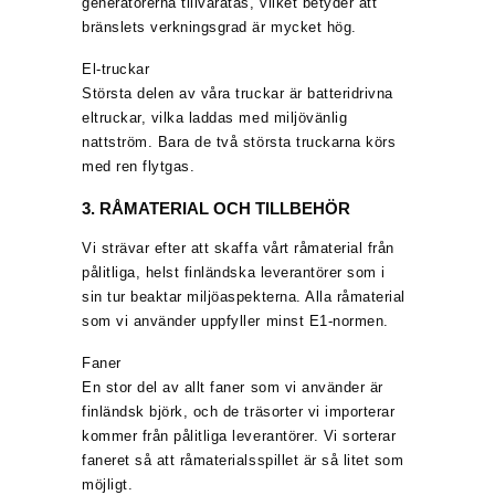
generatorerna tillvaratas, vilket betyder att
bränslets verkningsgrad är mycket hög.
El-truckar
Största delen av våra truckar är batteridrivna
eltruckar, vilka laddas med miljövänlig
nattström. Bara de två största truckarna körs
med ren flytgas.
3. RÅMATERIAL OCH TILLBEHÖR
Vi strävar efter att skaffa vårt råmaterial från
pålitliga, helst finländska leverantörer som i
sin tur beaktar miljöaspekterna. Alla råmaterial
som vi använder uppfyller minst E1-normen.
Faner
En stor del av allt faner som vi använder är
finländsk björk, och de träsorter vi importerar
kommer från pålitliga leverantörer. Vi sorterar
faneret så att råmaterialsspillet är så litet som
möjligt.