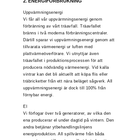
2. ENERGIFÖRBRUKNING
Uppvärmningsenergi
Vi får all vår uppvärmningsenergi genom
förbränning av vårt träavfall. Träavfallet
bränns i två moderna förbränningscentraler.
Därtill sparar vi uppvärmningsenergi genom att
tillvarata värmeenergi ur luften med
plattvärmeöverförare. Vi utnyttjar även
träavfallet i produktionsprocessen för att
producera nödvändig värmeenergi. Vid kalla
vintrar kan det bli aktuellt att köpa flis eller
träbricketter från ett nära beläget sågverk. All
uppvärmningsenergi är dock till 100% från
förnybar energi.
El
Vi förfogar över två generatorer, av vilka den
ena producerar el under dagtid på vintern. Den
andra betjänar ytbehandlingslinjens
energiproduktion. All spillvärme från båda