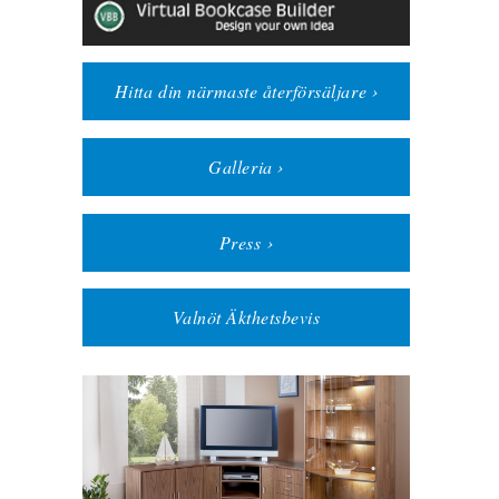
Hitta din närmaste återförsäljare ›
Galleria ›
Press ›
Valnöt Äkthetsbevis