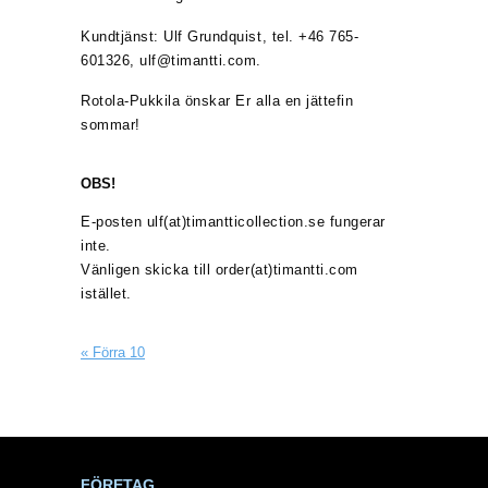
Kundtjänst: Ulf Grundquist, tel. +46 765-
601326, ulf@timantti.com.
Rotola-Pukkila önskar Er alla en jättefin
sommar!
OBS!
E-posten ulf(at)timantticollection.se fungerar
inte.
Vänligen skicka till order(at)timantti.com
istället.
« Förra 10
FÖRETAG